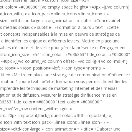
ctions mises en place. » custom_icon_size= »54″
ext_color= »#000000″][vc_empty_space height= »40px »][/vc_column]
d_icon_with_text icon_pack= »linea_icons » linea_icon= » »
size= »eltd-icon-large » icon_animation= » » title= »Concevoir et
s médias sociaux » subtitle= »Formation 2 jours » text= »Cette
 et concepts indispensables à la mise en oeuvre de stratégies de
Identifier les enjeux et différents leviers. Mettre en place une
nsables d’écoute et de veille pour gérer la présence et l’engagement
ustom_icon_size= »54″ icon_color= »#636363″ title_color= »#000000″
»40px »][/vc_column][vc_column offset= »vc_col-lg-4 vc_col-md-4″]
nea_icon= » » icon_position= »left » icon_type= »normal »
 title= »Mettre en place une stratégie de communication d’influence :
rmation 1 jour » text= »Cette formation vous permet d’identifier les
 Comprendre les techniques de marketing Internet et des médias
tion et de diffusion. Mesurer la stratégie d’influence mise en
636363″ title_color= »#000000″ text_color= »#000000″]
vc_row][vc_row content_width= »grid »
 20px !important;background-color: #ffffff !important;} »]
d_icon_with_text icon_pack= »linea_icons » linea_icon= » »
size= »eltd-icon-large » icon_animation= » » title= »Élaborer une