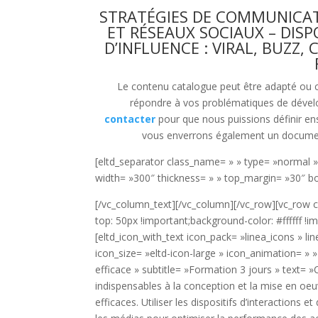
STRATÉGIES DE COMMUNICAT
ET RÉSEAUX SOCIAUX – DIS
D’INFLUENCE : VIRAL, BUZZ
Le contenu catalogue peut être adapté ou c
répondre à vos problématiques de déve
contacter
pour que nous puissions définir en
vous enverrons également un document
[eltd_separator class_name= » » type= »normal »
width= »300″ thickness= » » top_margin= »30″ 
[/vc_column_text][/vc_column][/vc_row][vc_row
top: 50px !important;background-color: #ffffff !i
[eltd_icon_with_text icon_pack= »linea_icons » li
icon_size= »eltd-icon-large » icon_animation= » 
efficace » subtitle= »Formation 3 jours » text= »
indispensables à la conception et la mise en oe
efficaces. Utiliser les dispositifs d’interactions