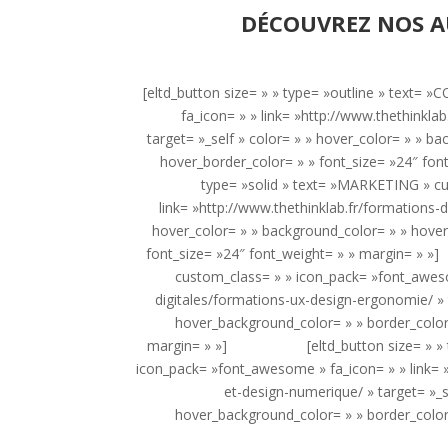
DÉCOUVREZ NOS A
[eltd_button size= » » type= »outline » text
fa_icon= » » link= »http://www.thethinkla
target= »_self » color= » » hover_color= » » 
hover_border_color= » » font_size= »24″
type= »solid » text= »MARKETING » c
link= »http://www.thethinklab.fr/formations-di
hover_color= » » background_color= » » hover
font_size= »24″ font_weight= » » margin= 
custom_class= » » icon_pack= »font_awesom
digitales/formations-ux-design-ergonomie/ » 
hover_background_color= » » border_color=
margin= » »] [eltd_button size= » » type
icon_pack= »font_awesome » fa_icon= » » link= »
et-design-numerique/ » target= »_s
hover_background_color= » » border_color=