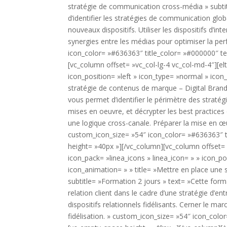
stratégie de communication cross-média » subti
d’identifier les stratégies de communication gl
nouveaux dispositifs. Utiliser les dispositifs d’
synergies entre les médias pour optimiser la pe
icon_color= »#636363″ title_color= »#000000″ t
[vc_column offset= »vc_col-lg-4 vc_col-md-4″][elt
icon_position= »left » icon_type= »normal » icon_
stratégie de contenus de marque – Digital Brand
vous permet d’identifier le périmètre des strat
mises en oeuvre, et décrypter les best practice
une logique cross-canale. Préparer la mise en œ
custom_icon_size= »54″ icon_color= »#636363″ 
height= »40px »][/vc_column][vc_column offset= »
icon_pack= »linea_icons » linea_icon= » » icon_po
icon_animation= » » title= »Mettre en place une s
subtitle= »Formation 2 jours » text= »Cette format
relation client dans le cadre d’une stratégie d’ent
dispositifs relationnels fidélisants. Cerner le ma
fidélisation. » custom_icon_size= »54″ icon_col