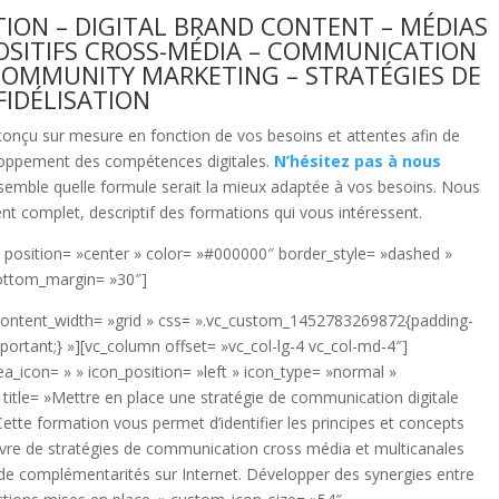
ION – DIGITAL BRAND CONTENT – MÉDIAS
POSITIFS CROSS-MÉDIA – COMMUNICATION
, COMMUNITY MARKETING – STRATÉGIES DE
FIDÉLISATION
onçu sur mesure en fonction de vos besoins et attentes afin de
loppement des compétences digitales.
N’hésitez pas à nous
semble quelle formule serait la mieux adaptée à vos besoins. Nous
 complet, descriptif des formations qui vous intéressent.
 position= »center » color= »#000000″ border_style= »dashed »
bottom_margin= »30″]
 content_width= »grid » css= ».vc_custom_1452783269872{padding-
mportant;} »][vc_column offset= »vc_col-lg-4 vc_col-md-4″]
nea_icon= » » icon_position= »left » icon_type= »normal »
» title= »Mettre en place une stratégie de communication digitale
Cette formation vous permet d’identifier les principes et concepts
uvre de stratégies de communication cross média et multicanales
 et de complémentarités sur Internet. Développer des synergies entre