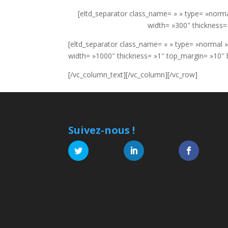
[eltd_separator class_name= » » type= »norma
width= »300″ thickness
[eltd_separator class_name= » » type= »normal »
width= »1000″ thickness= »1″ top_margin= »10″
[/vc_column_text][/vc_column][/vc_row]
Suivez-nous !