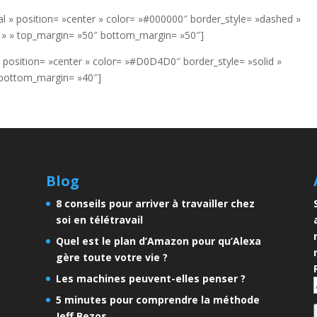
l » position= »center » color= »#000000″ border_style= »dashed »
= » » top_margin= »50″ bottom_margin= »50″]
 position= »center » color= »#D0D4D0″ border_style= »solid »
 bottom_margin= »40″]
Blog
8 conseils pour arriver à travailler chez
soi en télétravail
Quel est le plan d’Amazon pour qu’Alexa
gère toute votre vie ?
Les machines peuvent-elles penser ?
5 minutes pour comprendre la méthode
Jeff Bezos