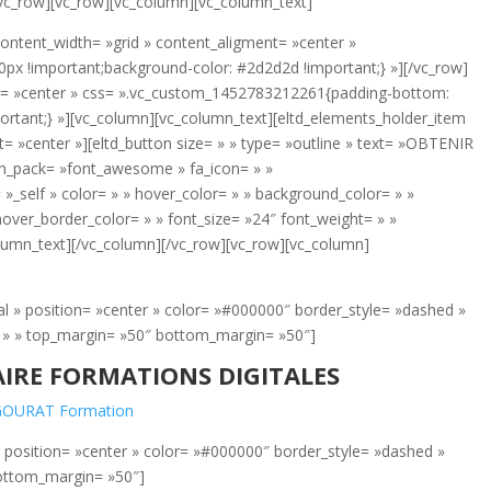
vc_row][vc_row][vc_column][vc_column_text]
ontent_width= »grid » content_aligment= »center »
x !important;background-color: #2d2d2d !important;} »][/vc_row]
nt= »center » css= ».vc_custom_1452783212261{padding-bottom:
ortant;} »][vc_column][vc_column_text][eltd_elements_holder_item
 »center »][eltd_button size= » » type= »outline » text= »OBTENIR
_pack= »font_awesome » fa_icon= » »
= »_self » color= » » hover_color= » » background_color= » »
over_border_color= » » font_size= »24″ font_weight= » »
olumn_text][/vc_column][/vc_row][vc_row][vc_column]
l » position= »center » color= »#000000″ border_style= »dashed »
= » » top_margin= »50″ bottom_margin= »50″]
IRE FORMATIONS DIGITALES
 position= »center » color= »#000000″ border_style= »dashed »
bottom_margin= »50″]