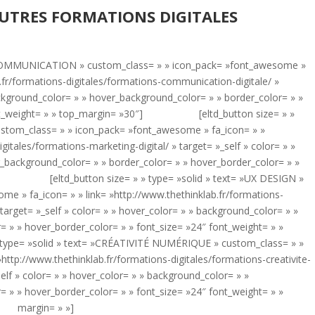
UTRES FORMATIONS DIGITALES
= »COMMUNICATION » custom_class= » » icon_pack= »font_awesome »
b.fr/formations-digitales/formations-communication-digitale/ »
background_color= » » hover_background_color= » » border_color= » »
 font_weight= » » top_margin= »30″] [eltd_button size= » »
ustom_class= » » icon_pack= »font_awesome » fa_icon= » »
gitales/formations-marketing-digital/ » target= »_self » color= » »
_background_color= » » border_color= » » hover_border_color= » »
» »] [eltd_button size= » » type= »solid » text= »UX DESIGN »
e » fa_icon= » » link= »http://www.thethinklab.fr/formations-
target= »_self » color= » » hover_color= » » background_color= » »
 » » hover_border_color= » » font_size= »24″ font_weight= » »
= »solid » text= »CRÉATIVITÉ NUMÉRIQUE » custom_class= » »
http://www.thethinklab.fr/formations-digitales/formations-creativite-
elf » color= » » hover_color= » » background_color= » »
 » » hover_border_color= » » font_size= »24″ font_weight= » »
margin= » »]