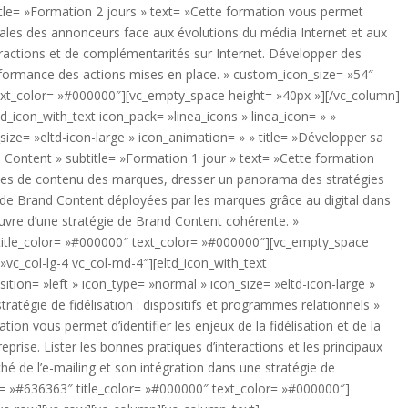
tle= »Formation 2 jours » text= »Cette formation vous permet
obales des annonceurs face aux évolutions du média Internet et aux
interactions et de complémentarités sur Internet. Développer des
rformance des actions mises en place. » custom_icon_size= »54″
ext_color= »#000000″][vc_empty_space height= »40px »][/vc_column]
d_icon_with_text icon_pack= »linea_icons » linea_icon= » »
size= »eltd-icon-large » icon_animation= » » title= »Développer sa
 Content » subtitle= »Formation 1 jour » text= »Cette formation
égies de contenu des marques, dresser un panorama des stratégies
s de Brand Content déployées par les marques grâce au digital dans
uvre d’une stratégie de Brand Content cohérente. »
title_color= »#000000″ text_color= »#000000″][vc_empty_space
vc_col-lg-4 vc_col-md-4″][eltd_icon_with_text
sition= »left » icon_type= »normal » icon_size= »eltd-icon-large »
tratégie de fidélisation : dispositifs et programmes relationnels »
ion vous permet d’identifier les enjeux de la fidélisation et de la
reprise. Lister les bonnes pratiques d’interactions et les principaux
rché de l’e-mailing et son intégration dans une stratégie de
or= »#636363″ title_color= »#000000″ text_color= »#000000″]