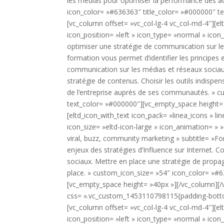
les médias pour optimiser la performance des a
icon_color= »#636363″ title_color= »#000000″ t
[vc_column offset= »vc_col-lg-4 vc_col-md-4″][elt
icon_position= »left » icon_type= »normal » icon_
optimiser une stratégie de communication sur le
formation vous permet d’identifier les principes
communication sur les médias et réseaux sociaux. 
stratégie de contenus. Choisir les outils indispe
de l’entreprise auprès de ses communautés. » c
text_color= »#000000″][vc_empty_space height= 
[eltd_icon_with_text icon_pack= »linea_icons » li
icon_size= »eltd-icon-large » icon_animation= » »
viral, buzz, community marketing » subtitle= »Fo
enjeux des stratégies d’Influence sur Internet.
sociaux. Mettre en place une stratégie de propaga
place. » custom_icon_size= »54″ icon_color= »#
[vc_empty_space height= »40px »][/vc_column][/
css= ».vc_custom_1453110798115{padding-bottom:
[vc_column offset= »vc_col-lg-4 vc_col-md-4″][elt
icon_position= »left » icon_type= »normal » icon_