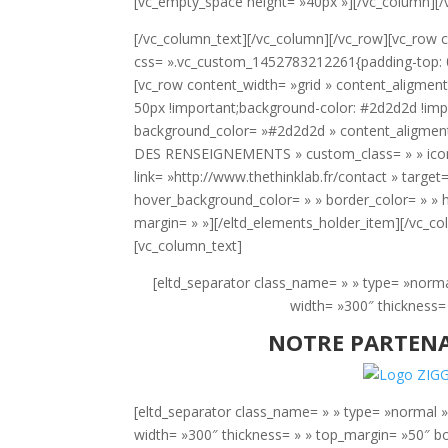
[vc_empty_space height= »40px »][/vc_column][/
[/vc_column_text][/vc_column][/vc_row][vc_row c
css= ».vc_custom_1452783212261{padding-top: 0p
[vc_row content_width= »grid » content_aligme
50px !important;background-color: #2d2d2d !imp
background_color= »#2d2d2d » content_aligment=
DES RENSEIGNEMENTS » custom_class= » » icon
link= »http://www.thethinklab.fr/contact » target
hover_background_color= » » border_color= » » h
margin= » »][/eltd_elements_holder_item][/vc_c
[vc_column_text]
[eltd_separator class_name= » » type= »norma
width= »300″ thickness
NOTRE PARTENA
[eltd_separator class_name= » » type= »normal »
width= »300″ thickness= » » top_margin= »50″ 