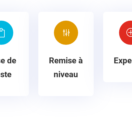

g
se de
Remise à
Expe
ste
niveau