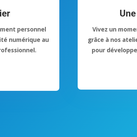
ier
Une
ement personnel
Vivez un momen
ité numérique au
grâce à nos ateli
rofessionnel.
pour développe