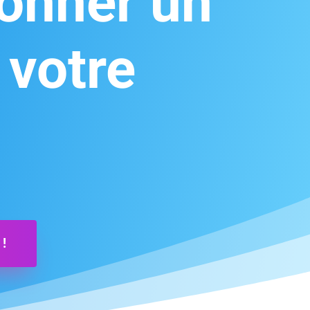
donner un
 votre
!