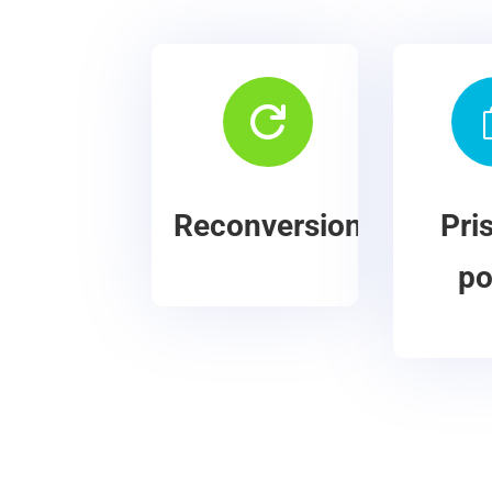

Reconversion
Pri
po