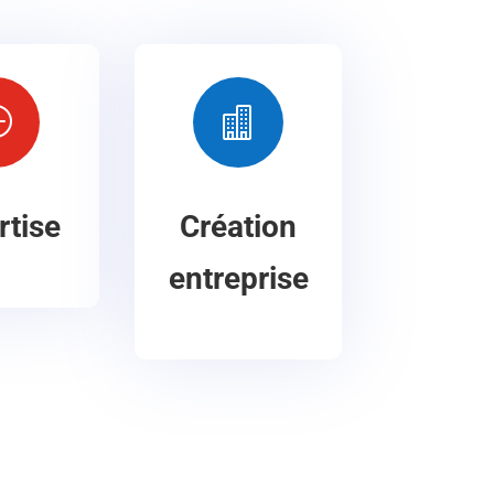
P

rtise
Création
entreprise