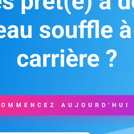
s prêt(e) à 
au souffle à
carrière ?
COMMENCEZ AUJOURD'HUI 